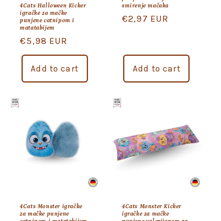
smirenje mačaka
4Cats Halloween Kicker
igračke za mačke
Regular
€2,97 EUR
punjene catnipom i
matatabijem
price
Regular
€5,98 EUR
price
Add to cart
Add to cart
4Cats Monster igračke
4Cats Monster Kicker
za mačke punjene
igračke za mačke