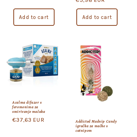
Regular
€5,98 EUR
price
price
Add to cart
Add to cart
Acalma difuzor s
feromonima za
smirivanje mačaka
Regular
€37,63 EUR
Addicted Madnip Candy
igračka za mačke s
price
catnipom