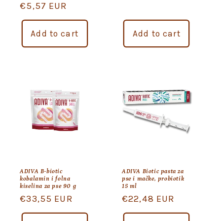
Regular
€5,57 EUR
price
Add to cart
Add to cart
ADIVA B-biotic
ADIVA Biotic pasta za
kobalamin i folna
pse i mačke, probiotik
kiselina za pse 90 g
15 ml
Regular
€33,55 EUR
Regular
€22,48 EUR
price
price