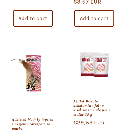
Regular
€3,57 EUR
price
Add to cart
Add to cart
ADIVA B-biotic
kobalamin i folna
kiselina za male pse i
mačke 30 g
Addicted Madnip loptica
Regular
€29,53 EUR
s perjem i catnipom za
mačke
price