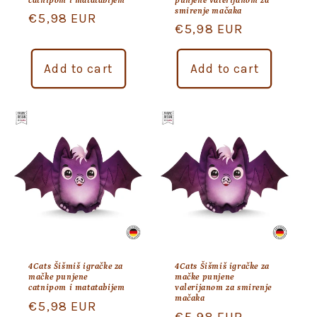
catnipom i matatabijem
punjene valerijanom za
smirenje mačaka
Regular
€5,98 EUR
Regular
€5,98 EUR
price
price
Add to cart
Add to cart
4Cats Šišmiš igračke za
4Cats Šišmiš igračke za
mačke punjene
mačke punjene
catnipom i matatabijem
valerijanom za smirenje
mačaka
Regular
€5,98 EUR