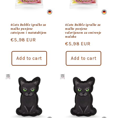
i
o
n
4Cats Bubble igračke za
4Cats Bubble igračke za
mačke punjene
mačke punjene
:
catnipom i matatabijem
valerijanom za smirenje
mačaka
Regular
€5,98 EUR
Regular
€5,98 EUR
price
price
Add to cart
Add to cart