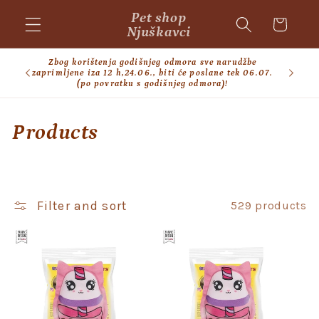
Skip to
Pet shop
Cart
content
Njuškavci
Zbog korištenja godišnjeg odmora sve narudžbe
BESPL
zaprimljene iza 12 h,24.06., biti će poslane tek 06.07.
(po povratku s godišnjeg odmora)!
C
Products
o
l
Filter and sort
529 products
l
e
c
t