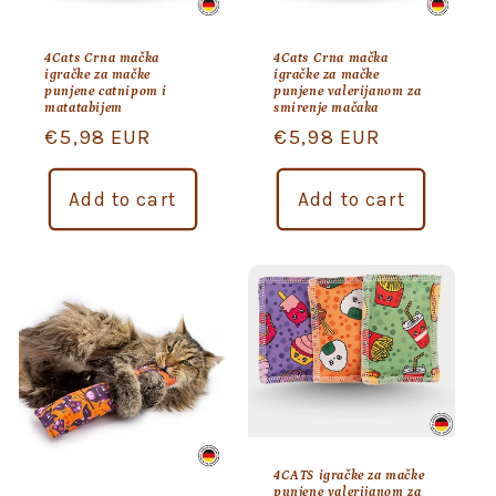
4Cats Crna mačka
4Cats Crna mačka
igračke za mačke
igračke za mačke
punjene catnipom i
punjene valerijanom za
matatabijem
smirenje mačaka
Regular
€5,98 EUR
Regular
€5,98 EUR
price
price
Add to cart
Add to cart
4CATS igračke za mačke
punjene valerijanom za