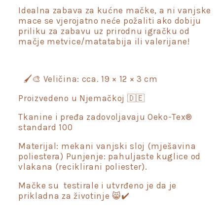
Idealna zabava za kućne mačke, a ni vanjske
mace se vjerojatno neće požaliti ako dobiju
priliku za zabavu uz prirodnu igračku od
mačje metvice/matatabija ili valerijane!
🖌️🎨 Veličina: cca. 19 × 12 × 3 cm
Proizvedeno u Njemačkoj 🇩🇪
Tkanine i pređa zadovoljavaju Oeko-Tex®
standard 100
Materijal: mekani vanjski sloj (mješavina
poliestera) Punjenje: pahuljaste kuglice od
vlakana (reciklirani poliester).
Mačke su testirale i utvrđeno je da je
prikladna za životinje 😸✔️