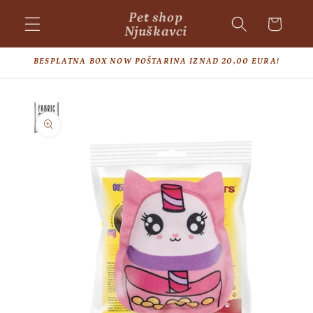
Skip to
Pet shop
Cart
content
Njuškavci
BESPLATNA BOX NOW POŠTARINA IZNAD 20,00 EURA!
Skip to
product
information