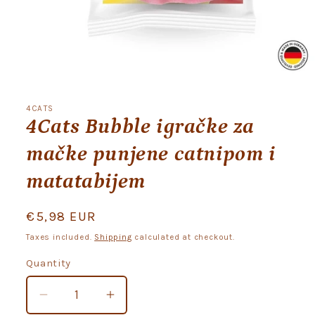
Open
media
1
4CATS
in
4Cats Bubble igračke za
modal
mačke punjene catnipom i
matatabijem
Regular
€5,98 EUR
price
Taxes included.
Shipping
calculated at checkout.
Quantity
Quantity
Decrease
Increase