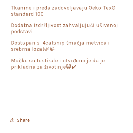
Tkanine i pređa zadovoljavaju Oeko-Tex®
standard 100
Dodatna izdržljivost zahvaljujući ušivenoj
podstavi
Dostupan s 4catsnip (mačja metvica i
srebrna loza)🌿🍃
Mačke su testirale i utvrđeno je da je
prikladna za životinje😸✔️
Share