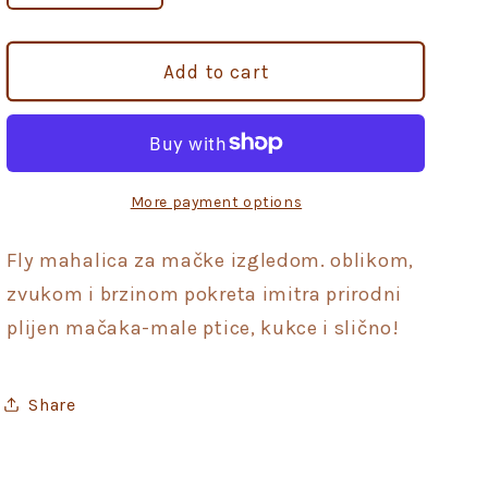
quantity
quantity
for
for
AFP
AFP
Add to cart
Fly
Fly
mahalica
mahalica
za
za
mačke
mačke
More payment options
Fly mahalica za mačke izgledom. oblikom,
zvukom i brzinom pokreta imitra prirodni
plijen mačaka-male ptice, kukce i slično!
Share