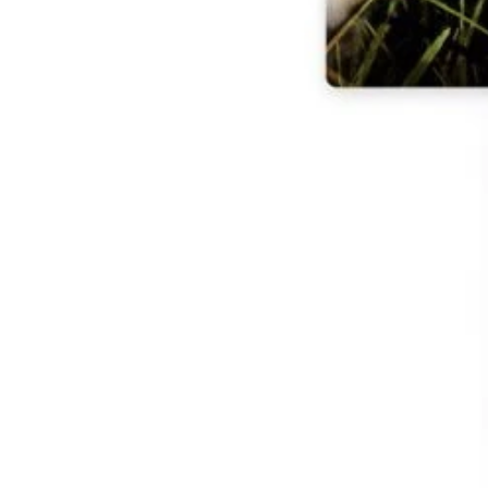
Dobrodošli,
Kako vam mogu pomoći?
Other ways to contact us
Online
🤖 Chat with our AI
⚡ Instant answers about orders,
products & support — available 24/7.
Start AI chat