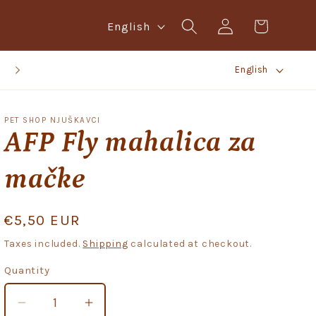
Log
L
Cart
English
in
a
L
n
BESPLATNA BOX NOW POŠTARINA IZNAD 20,00 EURA!
English
a
g
n
u
PET SHOP NJUŠKAVCI
g
a
AFP Fly mahalica za
u
g
mačke
a
e
g
e
Regular
€5,50 EUR
price
Taxes included.
Shipping
calculated at checkout.
Quantity
Quantity
Decrease
Increase