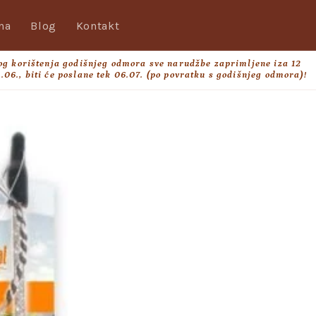
na
Blog
Kontakt
og korištenja godišnjeg odmora sve narudžbe zaprimljene iza 12
.06., biti će poslane tek 06.07. (po povratku s godišnjeg odmora)!