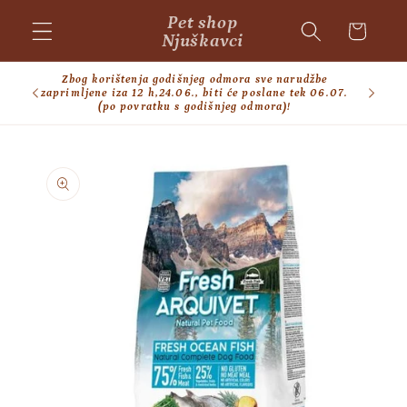
Skip to
Pet shop
Cart
content
Njuškavci
Zbog korištenja godišnjeg odmora sve narudžbe
BESPL
zaprimljene iza 12 h,24.06., biti će poslane tek 06.07.
(po povratku s godišnjeg odmora)!
Skip to
product
information