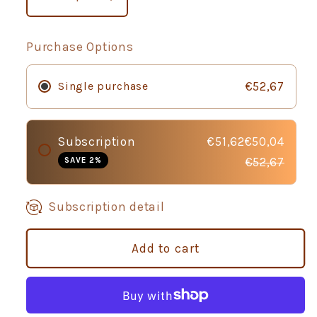
Decrease
Increase
quantity
quantity
for
for
Purchase Options
Arquivet
Arquivet
Fresh
Fresh
Single purchase
€52,67
Ocean
Ocean
Fish
Fish
hladno
hladno
prešana
prešana
Subscription
€51,62€50,04
hrana
hrana
SAVE 2%
€52,67
za
za
odrasle
odrasle
pse
pse
Subscription detail
10
10
kg
kg
Add to cart