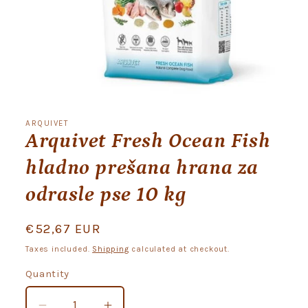
Open
media
1
ARQUIVET
in
Arquivet Fresh Ocean Fish
modal
hladno prešana hrana za
odrasle pse 10 kg
Regular
€52,67 EUR
price
Taxes included.
Shipping
calculated at checkout.
Quantity
Quantity