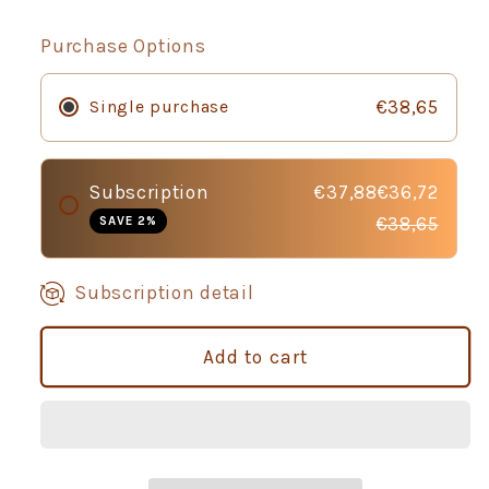
quantity
quantity
for
for
Purchase Options
Arquivet
Arquivet
Original
Original
Single purchase
€38,65
Puretina
Puretina
suha
suha
hrana
hrana
za
za
Subscription
€37,88€36,72
sterilizirane
sterilizirane
SAVE 2%
€38,65
mačke
mačke
7
7
kg
kg
Subscription detail
Add to cart