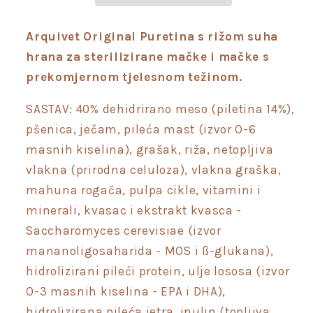
Arquivet Original Puretina s rižom suha
hrana za sterilizirane mačke i mačke s
prekomjernom tjelesnom težinom.
SASTAV: 40% dehidrirano meso (piletina 14%),
pšenica, ječam, pileća mast (izvor O-6
masnih kiselina), grašak, riža, netopljiva
vlakna (prirodna celuloza), vlakna graška,
mahuna rogača, pulpa cikle, vitamini i
minerali, kvasac i ekstrakt kvasca -
Saccharomyces cerevisiae (izvor
mananoligosaharida - MOS i ß-glukana),
hidrolizirani pileći protein, ulje lososa (izvor
O-3 masnih kiselina - EPA i DHA),
hidrolizirana pileća jetra, inulin (topljiva