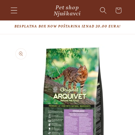
Skip to
Pet shop
Cart
content
Njuškavci
BESPLATNA BOX NOW POŠTARINA IZNAD 20,00 EURA!
Skip to
product
information