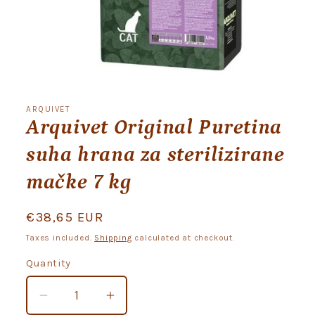
Open
media
1
ARQUIVET
in
Arquivet Original Puretina
modal
suha hrana za sterilizirane
mačke 7 kg
Regular
€38,65 EUR
price
Taxes included.
Shipping
calculated at checkout.
Quantity
Quantity
Decrease
Increase