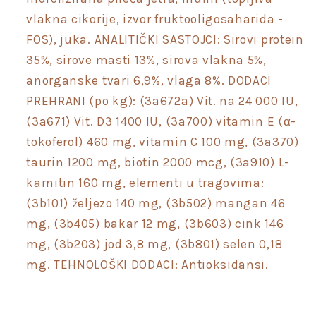
vlakna cikorije, izvor fruktooligosaharida -
FOS), juka. ANALITIČKI SASTOJCI: Sirovi protein
35%, sirove masti 13%, sirova vlakna 5%,
anorganske tvari 6,9%, vlaga 8%. DODACI
PREHRANI (po kg): (3a672a) Vit. na 24 000 IU,
(3a671) Vit. D3 1400 IU, (3a700) vitamin E (α-
tokoferol) 460 mg, vitamin C 100 mg, (3a370)
taurin 1200 mg, biotin 2000 mcg, (3a910) L-
karnitin 160 mg, elementi u tragovima:
(3b101) željezo 140 mg, (3b502) mangan 46
mg, (3b405) bakar 12 mg, (3b603) cink 146
mg, (3b203) jod 3,8 mg, (3b801) selen 0,18
mg. TEHNOLOŠKI DODACI: Antioksidansi.