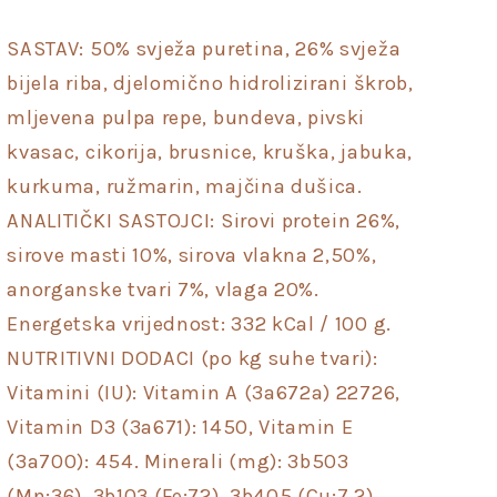
SASTAV: 50% svježa puretina, 26% svježa
bijela riba, djelomično hidrolizirani škrob,
mljevena pulpa repe, bundeva, pivski
kvasac, cikorija, brusnice, kruška, jabuka,
kurkuma, ružmarin, majčina dušica.
ANALITIČKI SASTOJCI: Sirovi protein 26%,
sirove masti 10%, sirova vlakna 2,50%,
anorganske tvari 7%, vlaga 20%.
Energetska vrijednost: 332 kCal / 100 g.
NUTRITIVNI DODACI (po kg suhe tvari):
Vitamini (IU): Vitamin A (3a672a) 22726,
Vitamin D3 (3a671): 1450, Vitamin E
(3a700): 454. Minerali (mg): 3b503
(Mn:36), 3b103 (Fe:72), 3b405 (Cu:7,2),