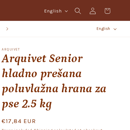
Log
L
Cart
English
in
a
L
n
BESPLATNA BOX NOW POŠTARINA IZNAD 20,00 EURA!
English
a
g
n
u
ARQUIVET
g
a
Arquivet Senior
u
g
hladno prešana
a
e
g
poluvlažna hrana za
e
pse 2.5 kg
Regular
€17,84 EUR
price