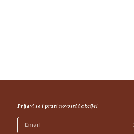
Dobrodošli,
Kako vam mogu pomoći?
Other ways to contact us
Online
🤖 Chat with our AI
Prijavi se i prati novosti i akcije!
⚡ Instant answers about orders,
products & support — available 24/7.
Email
Start AI chat