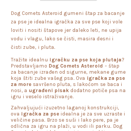
bacanje
bacanje
za
za
Dog Comets Asteroid gumeni štap za bacanje
pse
pse
za pse je idealna igračka za sve pse koji vole
loviti i nositi štapove jer daleko leti, ne upija
vodu i vlagu, lako se čisti, masira desni i
čisti zube, i pluta.
Tražite idealnu
igračku za pse koja plutaja
?
Predstavljamo
Dog Comets Asteroid
– štap
za bacanje izrađen od sigurne, mekane gume
koja štiti zube vašeg psa. Ova
igračka za pse
za more
savršeno pluta, s lakoćom se baca i
nosi, a
ugrađeni pisak
dodatno potiče psa na
igru i veselo istraživanje.
Zahvaljujući izuzetno laganoj konstrukciji,
ova
igračka za pse
idealna je za sve uzraste i
veličine pasa. Brzo se suši i lako pere, pa je
odlična za igru na plaži, u vodi ili parku. Dog