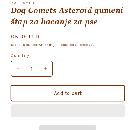
DOG COMETS
Dog Comets Asteroid gumeni
štap za bacanje za pse
Regular
€8,99 EUR
price
Taxes included.
Shipping
calculated at checkout.
Quantity
Quantity
Decrease
Increase
quantity
quantity
for
for
Dog
Dog
Add to cart
Comets
Comets
Asteroid
Asteroid
gumeni
gumeni
štap
štap
za
za