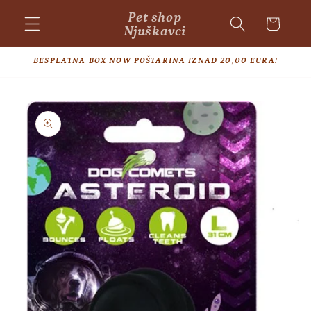
Skip to
Pet shop
Cart
content
Njuškavci
BESPLATNA BOX NOW POŠTARINA IZNAD 20,00 EURA!
Skip to
product
information