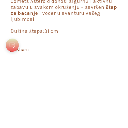
Comets Asteroid donosi sigurnu i aktivnu
zabavu u svakom okruženju – savršen
štap
za bacanje
i vodenu avanturu vašeg
ljubimca!
Dužina štapa:31 cm
Share
Dobrodošli,
Kako vam mogu pomoći?
Prijavi se i prati novosti i akcije!
Other ways to contact us
Online
Email
🤖 Chat with our AI