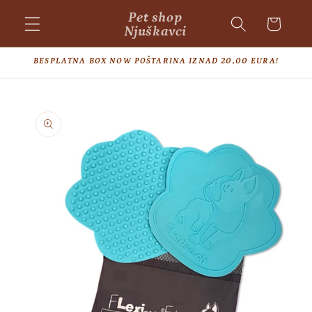
Skip to
Pet shop
Cart
content
Njuškavci
BESPLATNA BOX NOW POŠTARINA IZNAD 20,00 EURA!
Skip to
product
information