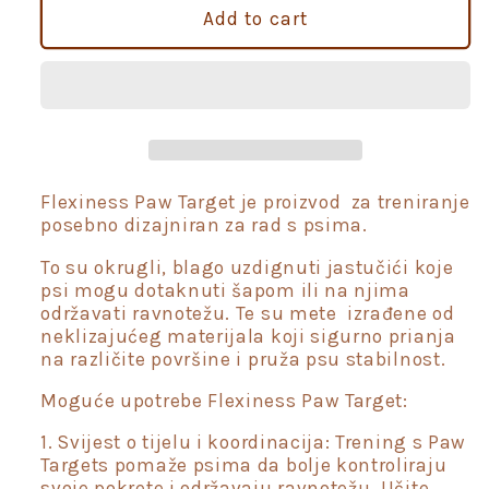
Flexiness
Flexiness
Add to cart
Paw
Paw
Target
Target
podlošci
podlošci
za
za
trening
trening
pasa
pasa
Flexiness Paw Target je proizvod za treniranje
posebno dizajniran za rad s psima.
To su okrugli, blago uzdignuti jastučići koje
psi mogu dotaknuti šapom ili na njima
održavati ravnotežu. Te su mete izrađene od
neklizajućeg materijala koji sigurno prianja
na različite površine i pruža psu stabilnost.
Moguće upotrebe Flexiness Paw Target:
1. Svijest o tijelu i koordinacija: Trening s Paw
Targets pomaže psima da bolje kontroliraju
svoje pokrete i održavaju ravnotežu. Učite