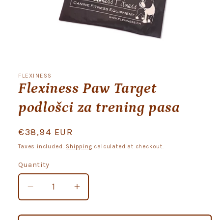
Open
media
1
FLEXINESS
in
Flexiness Paw Target
modal
podlošci za trening pasa
Regular
€38,94 EUR
price
Taxes included.
Shipping
calculated at checkout.
Quantity
Quantity
Decrease
Increase
quantity
quantity
for
for