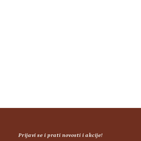
Dobrodošli,
Kako vam mogu pomoći?
Other ways to contact us
Online
🤖 Chat with our AI
Prijavi se i prati novosti i akcije!
⚡ Instant answers about orders,