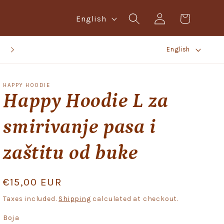
Log
L
Cart
English
in
a
L
n
BESPLATNA BOX NOW POŠTARINA IZNAD 20,00 EURA!
English
a
g
n
u
HAPPY HOODIE
g
a
Happy Hoodie L za
u
g
smirivanje pasa i
a
e
g
zaštitu od buke
e
Regular
€15,00 EUR
price
Taxes included.
Shipping
calculated at checkout.
Boja