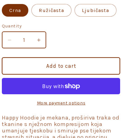
Crna
Ružičasta
Ljubičasta
Quantity
Quantity
Decrease
Increase
quantity
quantity
for
for
Happy
Happy
Add to cart
Hoodie
Hoodie
L
L
za
za
smirivanje
smirivanje
pasa
pasa
More payment options
i
i
zaštitu
zaštitu
Happy Hoodie je mekana, proširiva traka od
od
od
tkanine s nježnom kompresijom koja
umanjuje tjeskobu i smiruje pse tijekom
buke
buke
stresnih situacija, a djeluje po principu