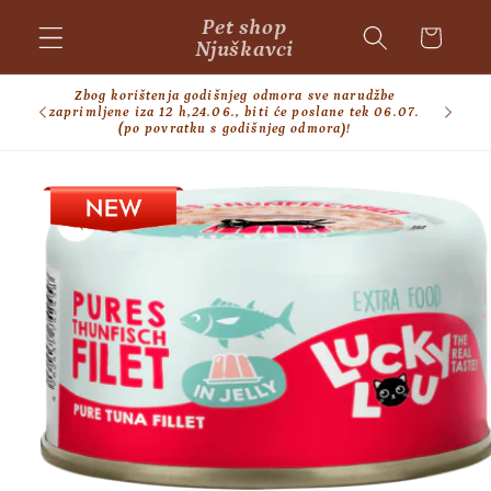
Skip to
Pet shop
Cart
content
Njuškavci
Zbog korištenja godišnjeg odmora sve narudžbe
BESPL
zaprimljene iza 12 h,24.06., biti će poslane tek 06.07.
(po povratku s godišnjeg odmora)!
Skip to
product
information