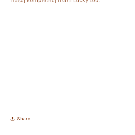
našoj kompletnoj hrani Lucky Lou.
Share