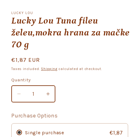
Open
media
1
LUCKY LOU
in
Lucky Lou Tuna fileu
modal
želeu,mokra hrana za mačke
70 g
Regular
€1,87 EUR
price
Taxes included.
Shipping
calculated at checkout.
Quantity
Quantity
Decrease
Increase
quantity
quantity
for
for
Purchase Options
Lucky
Lucky
Lou
Lou
Single purchase
€1,87
Tuna
Tuna