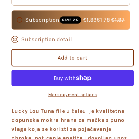
fileu
fileu
želeu,mokra
želeu,mokra
hrana
hrana
Subscription
€1,83€1,78
€1,87
SAVE 2%
za
za
mačke
mačke
Subscription detail
70
70
g
g
Add to cart
More payment options
Lucky Lou Tuna file u želeu je kvalitetna
dopunska mokra hrana za mačke s puno
vlage koja se koristi za pojačavanje
obroka, poticanje apetita i dovoljan unos