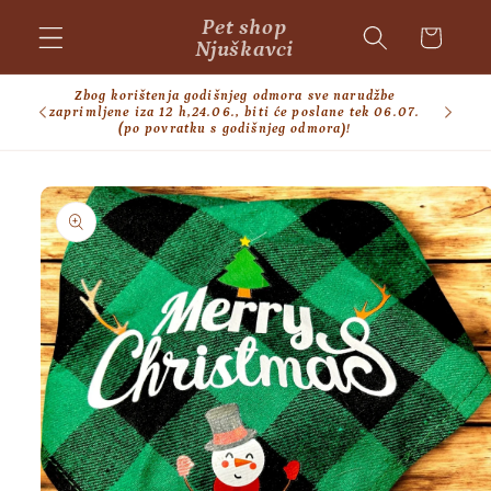
Skip to
Pet shop
Cart
content
Njuškavci
Zbog korištenja godišnjeg odmora sve narudžbe
BESPL
zaprimljene iza 12 h,24.06., biti će poslane tek 06.07.
(po povratku s godišnjeg odmora)!
Skip to
product
information