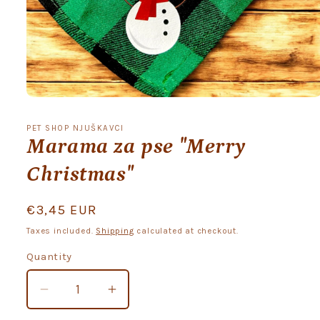
Open
media
1
PET SHOP NJUŠKAVCI
in
Marama za pse "Merry
modal
Christmas"
Regular
€3,45 EUR
price
Taxes included.
Shipping
calculated at checkout.
Quantity
Quantity
Decrease
Increase
quantity
quantity