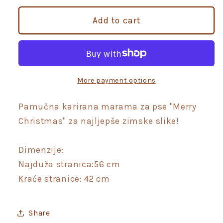
for
for
Marama
Marama
Add to cart
za
za
pse
pse
&quot;Merry
&quot;Merry
Christmas&quot;
Christmas&quot;
More payment options
Pamučna karirana marama za pse "Merry
Christmas" za najljepše zimske slike!
Dimenzije:
Najduža stranica:56 cm
Kraće stranice: 42 cm
Share