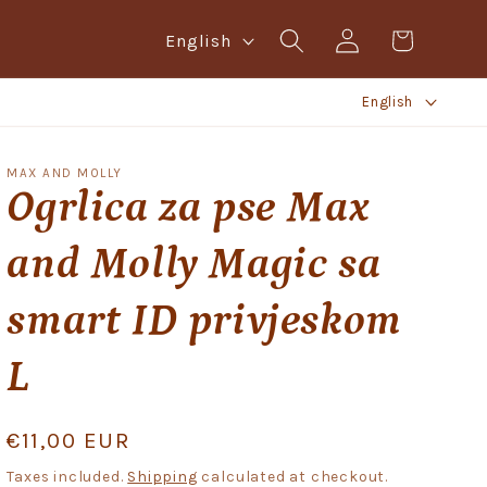
Log
L
Cart
English
in
a
L
n
English
a
g
n
u
MAX AND MOLLY
g
Ogrlica za pse Max
a
u
g
and Molly Magic sa
a
e
g
smart ID privjeskom
e
L
Regular
€11,00 EUR
price
Taxes included.
Shipping
calculated at checkout.