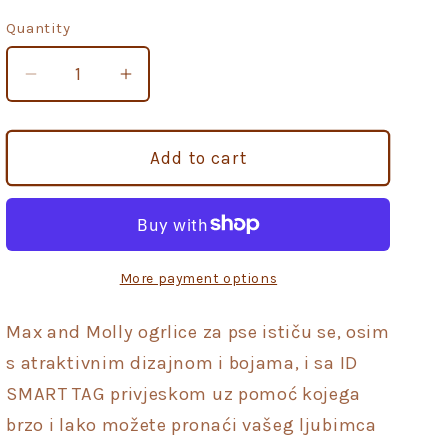
Quantity
Quantity
Decrease
Increase
quantity
quantity
for
for
Ogrlica
Ogrlica
Add to cart
za
za
pse
pse
Max
Max
and
and
Molly
Molly
More payment options
Magic
Magic
sa
sa
Max and Molly ogrlice za pse ističu se, osim
smart
smart
s atraktivnim dizajnom i bojama, i sa ID
ID
ID
SMART TAG privjeskom uz pomoć kojega
privjeskom
privjeskom
L
L
brzo i lako možete pronaći vašeg ljubimca