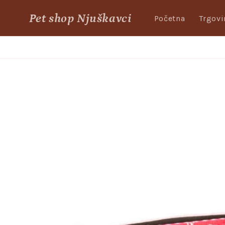
Skip to
Pet shop Njuškavci
content
Početna
Trgovi
Skip to
product
information