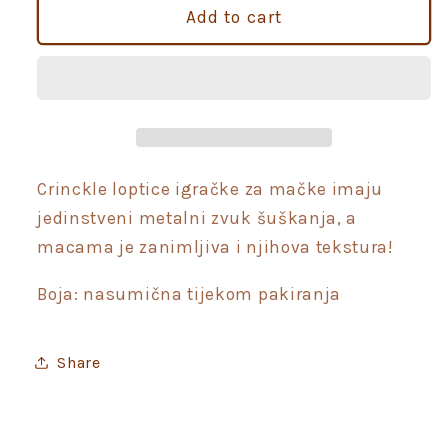
Crinkle
Crinkle
Add to cart
šuškave
šuškave
loptice
loptice
za
za
mačke
mačke
Crinckle loptice igračke za mačke imaju
jedinstveni metalni zvuk šuškanja, a
macama je zanimljiva i njihova tekstura!
Boja: nasumična tijekom pakiranja
Share