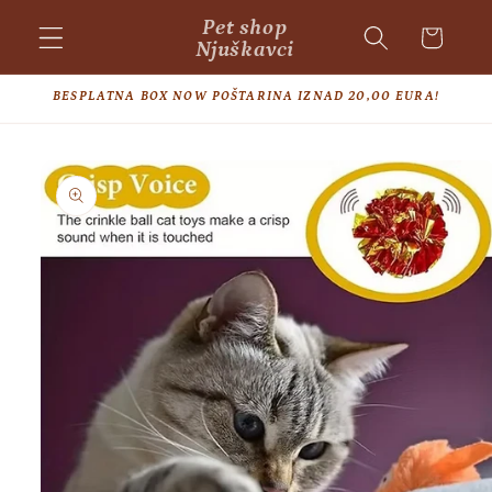
Skip to
Pet shop
Cart
content
Njuškavci
BESPLATNA BOX NOW POŠTARINA IZNAD 20,00 EURA!
Skip to
product
information