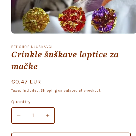
Open
media
1
PET SHOP NJUŠKAVCI
in
Crinkle šuškave loptice za
modal
mačke
Regular
€0,47 EUR
price
Taxes included.
Shipping
calculated at checkout.
Quantity
Quantity
Decrease
Increase
quantity
quantity
for
for