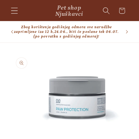
Skip to
Pet shop
Cart
content
Njuškavci
Zbog korištenja godišnjeg odmora sve narudžbe
BESPL
zaprimljene iza 12 h,24.06., biti će poslane tek 06.07.
(po povratku s godišnjeg odmora)!
Skip to
product
information