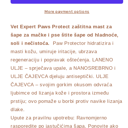
mast
mast
za
za
More payment options
njegu
njegu
šapica
šapica
Vet Expert Paws Protect zaštitna mast za
šape za mačke i pse štite šape od hladnoće,
soli i nečistoća.
Paw Protector hidratizira i
masti kožu, umiruje iritacije, ubrzava
regeneraciju i popravak oštećenja. LANENO
ULJE – sprječava upale, a NANOSREBRNO i
ULJE ČAJEVCA djeluju antiseptički. ULJE
ČAJEVCA – svojim gorkim okusom odvraća
ljubimce od lizanja kože i prostora između
prstiju; ovo pomaže u borbi protiv navike lizanja
dlake.
Upute za pravilnu upotrebu: Ravnomjerno
rasporedite po jastučićima šapa. Ponovite ako