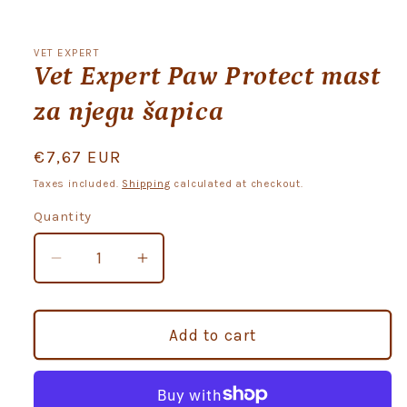
Open
media
1
VET EXPERT
in
Vet Expert Paw Protect mast
modal
za njegu šapica
Regular
€7,67 EUR
price
Taxes included.
Shipping
calculated at checkout.
Quantity
Quantity
Decrease
Increase
quantity
quantity
for
for
Vet
Vet
Add to cart
Expert
Expert
Paw
Paw
Protect
Protect