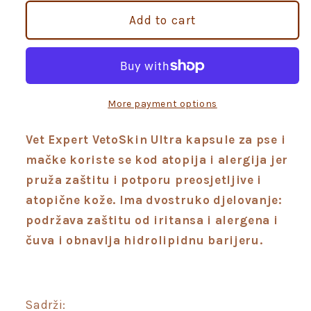
for
for
Vet
Vet
Add to cart
Expert
Expert
Vetoskin
Vetoskin
Ultra
Ultra
kaspule
kaspule
za
za
More payment options
pse
pse
i
i
Vet Expert VetoSkin Ultra ka
psule za pse i
mačke,
mačke,
mačke koriste se kod atopija i alergija jer
atopije
atopije
pruža zaštitu i potporu preosjetljive i
i
i
atopične kože. Ima dvostruko djelovanje:
alergije
alergije
podržava zaštitu od iritansa i alergena i
čuva i obnavlja hidrolipidnu barijeru.
Sadrži: