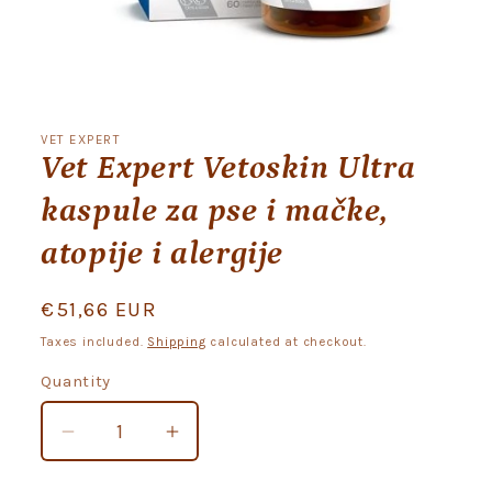
Open
media
1
VET EXPERT
in
Vet Expert Vetoskin Ultra
modal
kaspule za pse i mačke,
atopije i alergije
Regular
€51,66 EUR
price
Taxes included.
Shipping
calculated at checkout.
Quantity
Quantity
Decrease
Increase
quantity
quantity