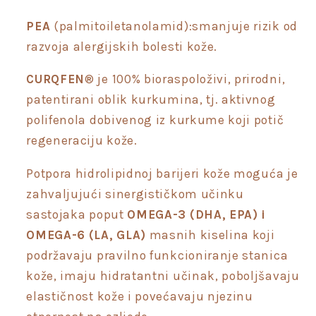
PEA
(palmitoiletanolamid):smanjuje rizik od
razvoja alergijskih bolesti kože.
CURQFEN
® je 100% bioraspoloživi, prirodni,
patentirani oblik kurkumina, tj. aktivnog
polifenola dobivenog iz kurkume koji potič
regeneraciju kože.
Potpora hidrolipidnoj barijeri kože moguća je
zahvaljujući sinergističkom učinku
sastojaka poput
OMEGA-3 (DHA, EPA) i
OMEGA-6 (LA, GLA)
masnih kiselina koji
podržavaju pravilno funkcioniranje stanica
kože, imaju hidratantni učinak, poboljšavaju
elastičnost kože i povećavaju njezinu