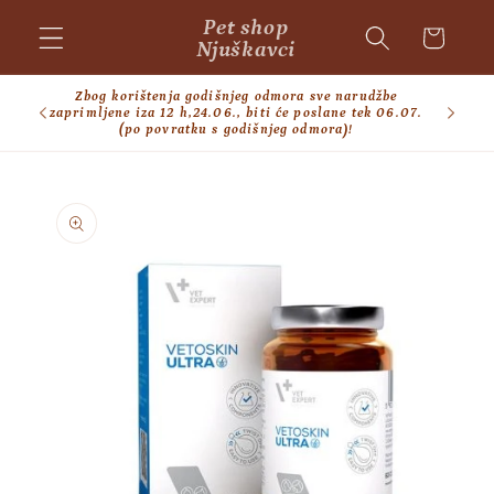
Skip to
Pet shop
Cart
content
Njuškavci
Zbog korištenja godišnjeg odmora sve narudžbe
BESPL
zaprimljene iza 12 h,24.06., biti će poslane tek 06.07.
(po povratku s godišnjeg odmora)!
Skip to
product
information