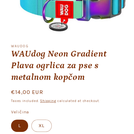
Open
media
1
WAUDOG
in
WAUdog Neon Gradient
modal
Plava ogrlica za pse s
metalnom kopčom
Regular
€14,00 EUR
price
Taxes included.
Shipping
calculated at checkout.
Veličina
L
XL