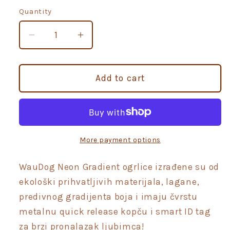
Quantity
Quantity
Decrease
Increase
quantity
quantity
for
for
WAUdog
WAUdog
Add to cart
Neon
Neon
Gradient
Gradient
Plava
Plava
ogrlica
ogrlica
za
za
More payment options
pse
pse
s
s
WauDog Neon Gradient ogrlice izrađene su od
metalnom
metalnom
ekološki prihvatljivih materijala, lagane,
kopčom
kopčom
predivnog gradijenta boja i imaju čvrstu
metalnu quick release kopču i smart ID tag
za brzi pronalazak ljubimca!