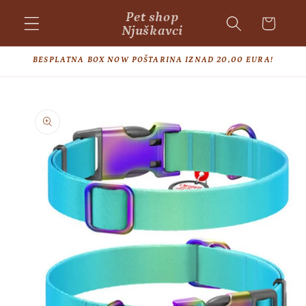
Skip to
Pet shop
Cart
content
Njuškavci
BESPLATNA BOX NOW POŠTARINA IZNAD 20,00 EURA!
Skip to
product
information