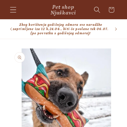
Skip to
Pet shop
Cart
content
Njuškavci
Zbog korištenja godišnjeg odmora sve narudžbe
BESPL
zaprimljene iza 12 h,24.06., biti će poslane tek 06.07.
(po povratku s godišnjeg odmora)!
Skip to
product
information