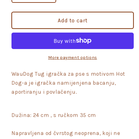
quantity
quantity
for
for
WauDog
WauDog
Add to cart
Tug
Tug
Hot
Hot
Dog
Dog
igračka
igračka
za
za
More payment options
pse
pse
za
za
WauDog Tug igračka za pse s motivom Hot
povlačenje
povlačenje
Dog-a je igračka namijenjena bacanju,
aportiranju i povlačenju.
Dužina: 24 cm , s ručkom 35 cm
Napravljena od čvrstog neoprena, koji ne