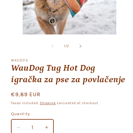
Open
media
1
of
1
/
2
in
modal
WAUDOG
WauDog Tug Hot Dog
igračka za pse za povlačenje
Regular
€9,89 EUR
price
Taxes included.
Shipping
calculated at checkout.
Quantity
Quantity
Decrease
Increase