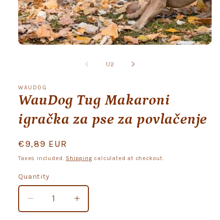
Open
media
1
of
1
/
2
in
modal
WAUDOG
WauDog Tug Makaroni
igračka za pse za povlačenje
Regular
€9,89 EUR
price
Taxes included.
Shipping
calculated at checkout.
Quantity
Quantity
Decrease
Increase
quantity
quantity