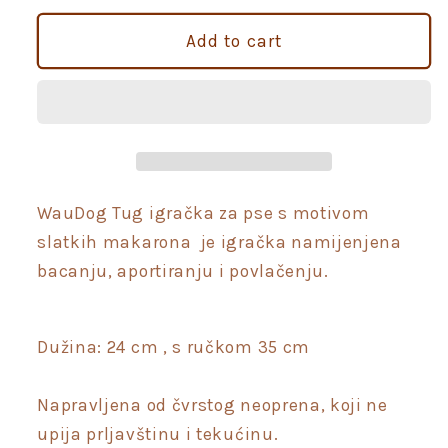
for
for
WauDog
WauDog
Add to cart
Tug
Tug
Makaroni
Makaroni
igračka
igračka
za
za
pse
pse
za
za
povlačenje
povlačenje
WauDog Tug igračka za pse s motivom
slatkih makarona je igračka namijenjena
bacanju, aportiranju i povlačenju.
Dužina: 24 cm , s ručkom 35 cm
Napravljena od čvrstog neoprena, koji ne
upija prljavštinu i tekućinu.