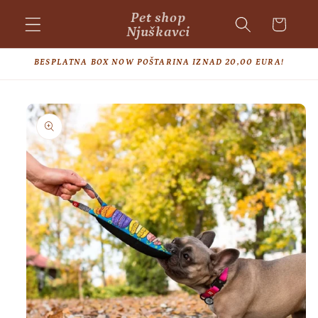
Skip to
Pet shop
Cart
content
Njuškavci
BESPLATNA BOX NOW POŠTARINA IZNAD 20,00 EURA!
Skip to
product
information