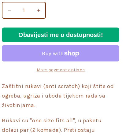
Decrease
Increase
quantity
quantity
for
for
Obavijesti me o dostupnosti!
Zaštitni
Zaštitni
rukavi
rukavi
protiv
protiv
grebanja
grebanja
i
i
More payment options
ozljeda
ozljeda
u
u
Zaštitni rukavi (anti scratch) koji štite od
radu
radu
sa
sa
ogreba, ugriza i uboda tijekom rada sa
životinjama
životinjama
životinjama.
Rukavi su "one size fits all", u paketu
dolazi par (2 komada). Prsti ostaju