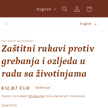
Log
L
Cart
English
in
a
L
n
BESPLATNA BOX NOW POŠTARINA IZNAD 20,00 EURA!
English
a
g
n
u
PET SHOP NJUŠKAVCI
g
a
Zaštitni rukavi protiv
u
g
grebanja i ozljeda u
a
e
g
radu sa životinjama
e
Regular
€12,87 EUR
Sold out
price
Taxes included.
Shipping
calculated at checkout.
Quantity
Quantity