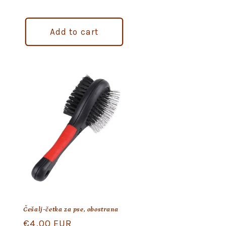
Add to cart
Češalj-četka za pse, obostrana
Regular
€4,00 EUR