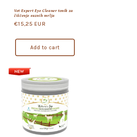
Vet Expert Eye Cleaner tonik za
čišćenje suznih mrlja
Regular
€15,25 EUR
price
Add to cart