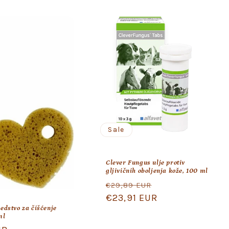
Sale
Clever Fungus ulje protiv
gljivičnih oboljenja kože, 100 ml
Regular
Sale
€29,89 EUR
price
€23,91 EUR
price
edstvo za čišćenje
ml