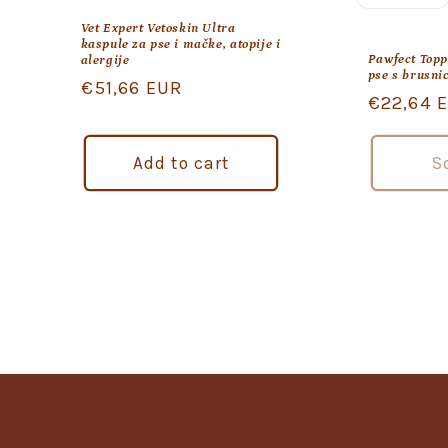
Vet Expert Vetoskin Ultra
kaspule za pse i mačke, atopije i
Pawfect Topp
alergije
pse s brusni
Regular
€51,66 EUR
Regular
€22,64 
price
price
Add to cart
S
Dobrodošli,
Kako vam mogu pomoći?
Other ways to contact us
Online
🤖 Chat with our AI