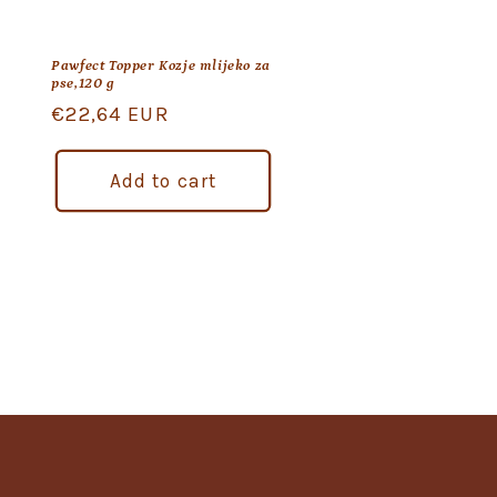
Pawfect Topper Kozje mlijeko za
pse,120 g
Regular
€22,64 EUR
price
Add to cart