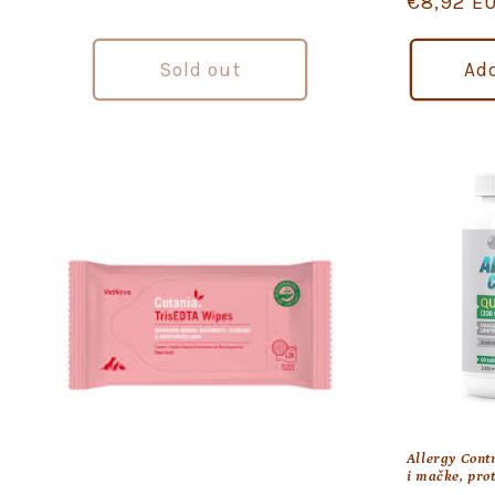
Regular
€8,92 E
price
Sold out
Add
Allergy Contr
i mačke, prot