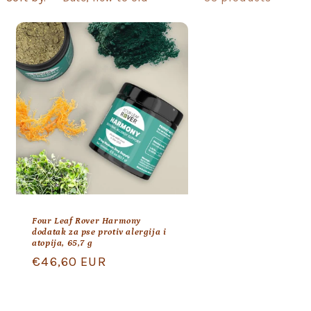
Four Leaf Rover Harmony
dodatak za pse protiv alergija i
atopija, 65,7 g
Regular
€46,60 EUR
price