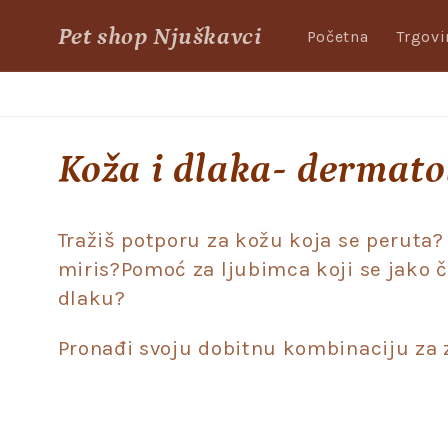
Skip to
Pet shop Njuškavci
content
Početna
Trgovi
C
Koža i dlaka- dermato
o
Tražiš potporu za kožu koja se peruta?
l
miris?Pomoć za ljubimca koji se jako če
dlaku?
l
Pronađi svoju dobitnu kombinaciju za z
e
c