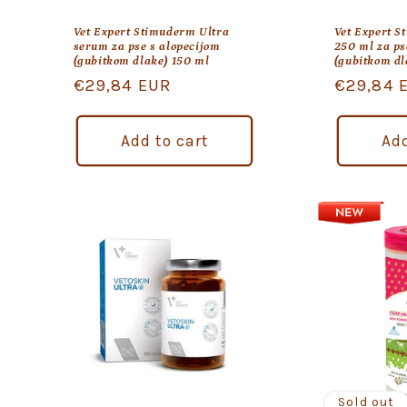
Vet Expert Stimuderm Ultra
Vet Expert S
serum za pse s alopecijom
250 ml za ps
(gubitkom dlake) 150 ml
(gubitkom dl
Regular
€29,84 EUR
Regular
€29,84 
price
price
Add to cart
Add
Sold out