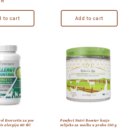
UR
 to cart
Add to cart
ol Kvercetin za pse
Pawfect Nutri Booster kozje
iv alergija 60 tbl
mlijeko za mačke u prahu 150 g