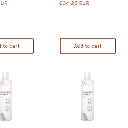
EUR
Regular
€34,25 EUR
price
 to cart
Add to cart