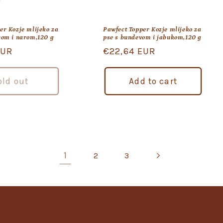
er Kozje mlijeko za
Pawfect Topper Kozje mlijeko za
com i narom,120 g
pse s bundevom i jabukom,120 g
EUR
Regular
€22,64 EUR
price
old out
Add to cart
1
2
3