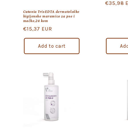
Regular
€35,98 
price
Cutania TrisEDTA dermatološke
higijenske maramice za pse i
mačke,24 kom
Regular
€15,37 EUR
price
Add to cart
Add