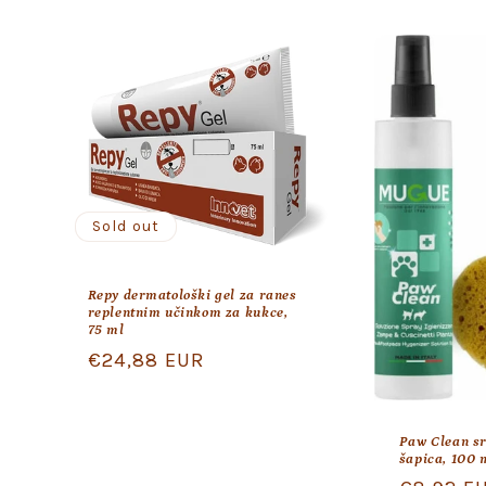
t
i
o
n
Sold out
:
Repy dermatološki gel za ranes
replentnim učinkom za kukce,
75 ml
Regular
€24,88 EUR
price
Paw Clean sr
šapica, 100 